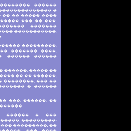
�������� ������
 �������������� �
 �� �� ����� ����
����� ��� �� ���.
������� �������
���� �����������.
.
������ ���������,
�� ������� ����,
. ������ ������
 ������, ����� ��
���� �� �� ������,
 ��������, ��� ��
������� � ������
� ���, ������, ��
�������.
. ������ � ���
�����, ���������-
���� ���������, ��
�����. ��� ����