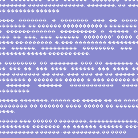
������� ��������������, �������, �� �
�� ������� ������.
���� �������, � ������� ��� �� ����
������. �� ������ ���������� � ������� 
� ������-������ ��������� � ����� �
��� �� ���, ��� ������. �������? ����
��� ��-�������, �, ��� �������� ��������
�� ������, ��������� ��������, ��� 
������� �����-������ ����.
� ��������, �� ������� ��� �� �������
�� ��� ��, ��� ����. ������ ��� ���� 
�� ������� �� ���, ��� ��� �� �� ����� 
������ � ����� �� �����. � ��� ������ �
 ������ ������ ����������� ����
��������.
���� �������, ����� �� ����� �� �� ����
 ������� �� ������ ���� ����� �� ������
����.
���� ��� ����� � �������, ������������,
�������� ������� �� ������ ������ ���
�������� � ����� - �� �������, �� ����...