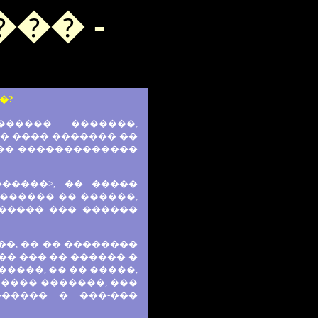
�� -
�?
����� - �������,
� ���� ������� ��
��� �������������
�����>, �� �����
������ �� ������,
������ ��� ������
��, �� �� ��������
�� ��� �� ������ �
����, �� �� �����,
���� �������, ���
����� � ���-���