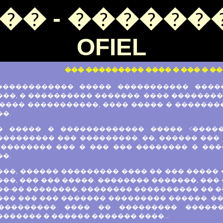
�� - �������
OFIEL
��� ��������� ���� � ��� � ��
������������ ����� ����������� �����
��, � ���������� �������. ���� ��������
 ���� �����������, ���� ����� � ������
�.
� ����� � ������������� ����� <�����
�������� ��� ���������. ��, ������ ��� 
��������� ��� � ��� ��� �������� � ��
�.
��, ������ ��������� ���� �� ��� ����� 
��, ��� ��� �����. �������� �������, ��� 
�-�� ��������, �������� ���������� �� ��
�� ��� ��� ������� ��������� ������. ��
��������� ���� �� ��������� ������
������ � ������ ������� ����...