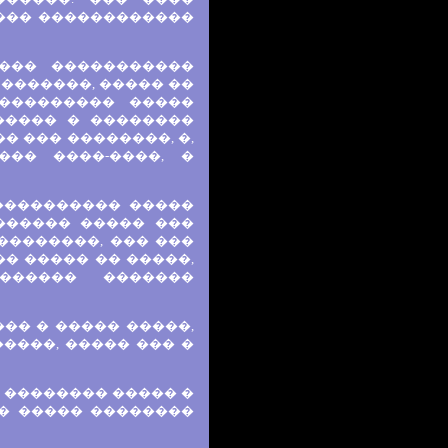
���� ������������
��� �����������
�������, ����� ��
��������� �����
 ����� � ��������
� ��� ��������, �,
��� ����-����, �
 ���������� �����
������� ����� ���
��������, ��� ���
�� ����� �� �����,
������ �������
�� � ����� �����,
����, ����� ��� �
 �������� ����� �
� ����� ��������