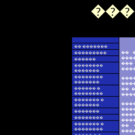
���
�� �������
�� 
���������
����
������
���
��������
����
�������
��������
���
�������
����
������ �
�� 
��������
����
������� �
����
�������
����
�������
����
��������
����
������� �
�� 
��������
����