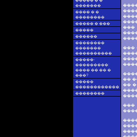
����� � �
���
�������
���
���� � �
���
��������
���
����� � ���
���
�����
����
������
����
��������
��� 
�������
���
����������
���
�����-
���
���������:
���� �� �� �
����
���?
�� �
�����
�� �
������������
���
��������
���
���
����
���
����
����
���