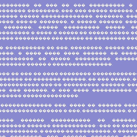
�������� �� ��� �� ��� ��������� � 
������� ��������, ��� ��� ����� ������,
����� ����� �������������. �������, ���
���� ���-�� �������, � ����� ������ ���
 �������, ����� ��������� ����� �
������� � ���� � ����� �� ����� ����� �
��� ��������� ��� ����� �� �������� ���
� ���������� �� ���, ��������, ����� ��
����. � ���� ���� ���� ������ �� ����
��������� �� ����� ��������� ������
������� ����� � ���������������.
�� �� ��� �� ���� �������� ������������
������ �� ������� ������, �� ��� �����, �
���������� ���-�� ��������� ������. ���
�� ��� ������, � ��� ���� ���������� 
������ ��������������.
 ������������� ���. ���� �� ������ ����
��������� ������ � ���, �����������, � 
���� ������ ���������� �� ������
������ ������ ����������� - ��� �� ����
���������, � �����-�� ���������, � ����
�� �������� ��� ������ ������� ����