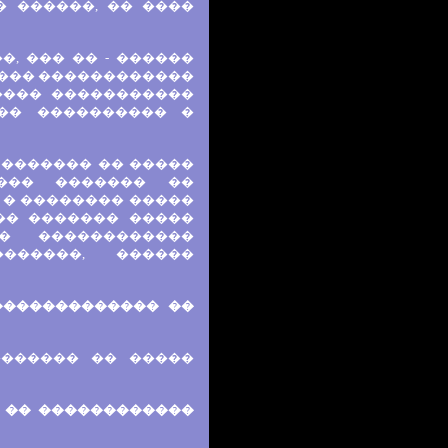
 ������, �� ����
, ��� �� - ������
���� ������������
����� �����������
�� ���������� �
 ������� �� �����
��� ������� ��
 � �������� �����
�� ������� �����
� ������������
������, ������
������������� ��
������� �� �����
, �� ������������