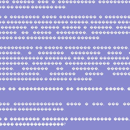
��� ������ ��� � ���������� ���������
� �� ���� ������ ���.
� � �������� ���� ���������� � ��������
�� ������� ����� ���� �����, ������� ��
 �������. �� ����� ����� � ������, ��
����� �� ����� ��������, ����������
���� ��� �������� ����� ������.
 ��������� �� ����� ������� ����� ����,
������, � ������� �������� ���� 
������������ �������. ���, ��� ��������
��������, �������� ������������ ����
����, ������� �� �������, ������
�����������, ������� ����� �����
����������� � ����� � �����.
�� �� ������������ �� ������� �����, 
 ��� ������������� ���� � ���, ��� �
����� ��������� ���.
� � �������� ������� ����������� ����
����� �������������?