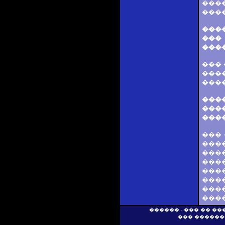
����
����
���
���
���
���
���
����
���
���
���
���
���
���
���
���
���
����
���
������ - ��� �� �
��� ������