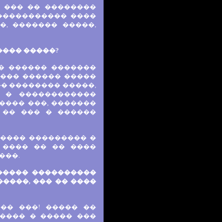
� ��� �� ��������
������������ ����
�, ������� �����,
���� �����?
�� ������ �������
 ��� ������ �����
�� �������� �����,
 � ������������
���� ���, �������
 �� ��� � ������
������ ��������� �
� ���� �� �� ����
���.
������ ����������
�����, ��� �� ����
�� ���! ����� ��
 ���� � ����� ���