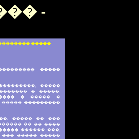
�� -
�������� �����
��������� �����
���������, �����
������� � �����.
����� � ����� �
� ����� ���������
��. ����� �� ���
������ �� �� ����
����� ������ ���,
 ��� ����� �����