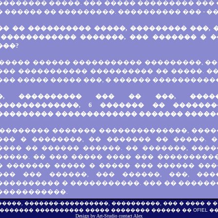
������� �����. ��� ����� ��������� ��� �
 ������ �� ���������. ���������� ��� - ��
�� �� ���������� �����, ��������� ���, 
 ������������ �������, ��� ������� � 
���?
 ����� ������ ����������� ���������, ��
��� ����������� ���������� �� �����. �
�� ����� ����� ���, � ������ �����������
�, ���������� ��� �� ���, ����
�������������, 6 ������� �� �������
��������� ������������� ������� �����
 �������� ������� ��������������, ����
��� � ��������, �� ������� �� �����. 
���� �� ������ ������. �� �������, ����
�����. �� ��� ����� ���� ��� ���������
� ������� ����� � ����� ��� ������ ��
��� ��� ������, ��� ������, ���, ��
��������� � �����������. ��� �� �������
�����������.
������, �������-����������, ����������, ��� � ���� �
������� ���������� ����� �������� ������ ��
OFIEL
��
Design by
Art-Studio
contact
Alex