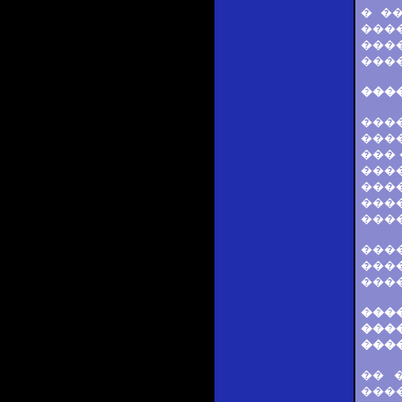
� �
���
���
����
���
���
���
��� 
���
���
���
���
����
���
����
���
����
���
�� 
���