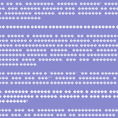
�� �� ��, ��-������, ������ ������? ���
��, ��� ������ ������ ���. ������ �� �
� �������� ������, ����� ������� ����
���� � ������.
�� ������� ����� ���������� �� ������� 
�� ����� � ������ � ����, �� ��������
��� ����� � ���������� ������, �������
����. ������������ �� ����, ����� �����
������� ������ �����, ������ ������
�������� ������. �������� �� ���������
������ ���� �������, ��� ��� �������
������ �����.
� ������� ��� � "���� ���": "�� ��� ���
��� ��� ��� ���!"* ������ ���������, 
��, � ����� ����� ������� �� ���������� 
�, ������� ������ ��� �� ��� � ����� �
 ��������� � �����, ������ �� ��� ��� �
�� ������?
���� ��� �� �������� ���������� ����
��� ���, �� ������ ��� �� �����������