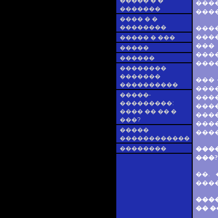
����� � �
���
�������
����
���� � �
��������
���
���
����� � ���
���
�����
���
������
���
��������
�������
���
����������
���
�����-
���
���������:
���
���� �� �� �
���
���?
���
�����
����
������������
��������
���
���?
��.
���
���
�� 