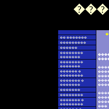
���
�
�� �������
���������
������
��������
���
�������
����
��������
�������
���
������ �
���
��������
���
���
������� �
����
�������
�������
���
��������
���
������� �
���
��������
���