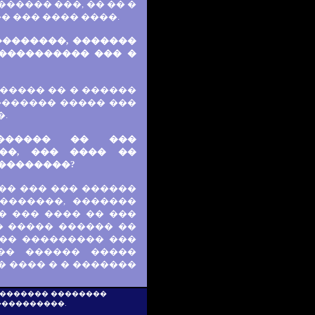
����� ���, �� �� �
� ��� ���� ����.
��������, �������
����������� ��� �
����� �� � ������
������� ����� ���
.
������ �� ���
��, ��� ���� ��
��������?
�� ��� ��� ������
��������, �������
� ��� ���� �� ���
� ����� ������ ��
��� ��������� ���
��� ������ �����
 ���� � � �������
 �������� ��������
���������.