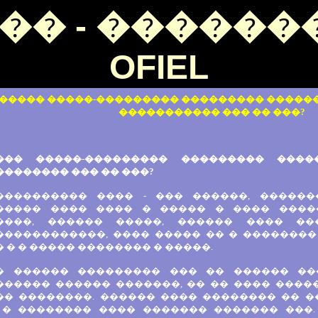
�� - �������
OFIEL
����� �����-��������� ��������� �����
����������� ��� �� ���?
��� �����-��������� ��������� ����
������� ��� �� ���?
���������� ���� - ��� ������, ������
����� ���� ���� � ����� � ���� ����
����, ������ �����, ������ ���� �
������������, ���� ����� �� � �������
 � � ����� �������� � �����.
� ������ ��������� ��� �� ������ ��
������ ������ �������, �� �� ���� ����
�� ��������. ������ ���� �������� �� �
 � �������� ���� ������� ������� ���.