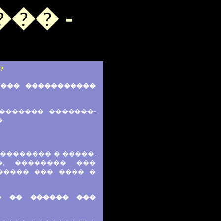
�� -
?
���� �����������
�������� �������-
.
��������� � �����.
�, �������� ���
����� ��� ���� �
� �� ������ ���