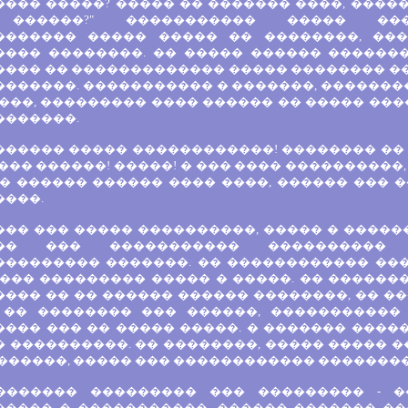
���� �����? ����� �� ������� ����, ����
������?" ����������� ����� �����
������� ����� ����� �� ��������, ��
���� ��������. �� ����� ������ �������
���� �� ������������� ����� �������� �
�������. ����������� � �������, ������
���, ��������� ���� ������ �� ����� ���
�������.
������ ����� ������������! �������� �� 
��� ������! �����! � ��� ���� ����������,
� ������ ������ ���� ����, ������ ��� �
����.
��� ��� ����� ����������, ����� � ����
�� ��� ����������� ���������� 
��������� �������. �� ������������ ���
 ��� ��������� ����� � �����. �� ������
��� �� �� ������ ������ ��������, �� ��
 �� �������� ��� ������, ����������� 
���� ��� �� ����� �����. � ������� ����
 ����������. �� ��������, ����� ����� �
������, ����� ��� ������������ ��������
������� ��������� ��� ��������� - �
����� � �����������. ������ ������� �