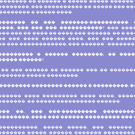
������� �� ������ � ����� ����� ������.
��������, ��� ���������� �� ����� ��� �
�������� � ����� ����.
������� �� ��� �������-���������� 
����, ��� ��� ��� �����������?
��� ����
�� ��� �� ���� �� ���� ��� ������. �� � ��
�� ��� ���� ������ ����, ��� ��� ����
� ��� ������������, ��� ������ - �������
��������� � ������ ��������, �� ���
����� ������?
, �� ��� ������ �� ������ ��� �� ������
������� ����� ��������.
�������� �������� ������ � ���������. �
������ ���� ��������� ���� ����, ����
������. �� ����� ���������� ������.
��� ��, ��� ���-��������� �������
�������, ���� ��� ������ ��������� ��� 
����������, ����� �����, ��� ������
������� ����� ������ ������� ��������