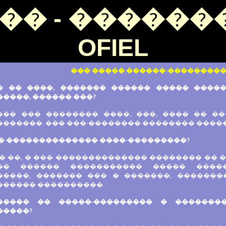
�� - �������
OFIEL
��� ����� ������-���������
� �� ����, ������� ������ ����� ����
����, ������ ���?
 ��� ��� �������� ����, ���, ���� �� �
������. ��� ���-�������� �������� �����
�� �������������� ����-���������?
� ��, � ��� �������������� �������� �� 
�� ������ ����������� ����� ����
�����, ������� ��� � �������, �������
������ ����������.
����� �� �����-��������� � �������
�����?