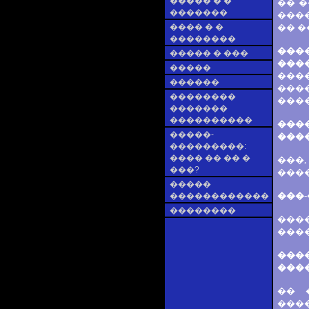
����� � �
�� �
�������
���
���� � �
�� �
��������
���
����� � ���
���
�����
����
������
���
��������
����
�������
����������
���
�����-
���
���������:
���� �� �� �
���
���?
���
�����
���-
������������
��������
���
����
���
����
�� 
���