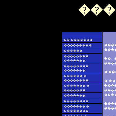
���
�� �������
���
���������
����
������
��������
��,
�������
����
��������
�������
� �
������ �
��������
� ��
���
������� �
���
�������
���
�������
��������
���
������� �
���
��������