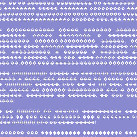
�. �� �� ������� ��������� �� �������� 
� ��������. ����� ������� ��������� ���
��������� ��������� ���� �������� ����.
����� ������������ ������ ���, ��� ��� 
� ������������ �����, ������� �����
������� ����� �������� � �������
�������� ������-���������. ������, 
������ ���� ������ ��������, ������� �
��, ���������� � ������ � ������� �
����� ������, ��� ���, ���� ����� ������
�� ��, ���� ��� � ������ ������� �������
��� ��������� ����� �� ������� �������
���� � ����, ��� ����� ��� �� ����� ���
� ������� ������. ��� �� �� �� ���, ��
��. ����� �� ������ ��������� ��� � ��
������, ������� �� �������, �� ��� ��
����.
� �� ������ �� ������ ���������� ���
���� �� ��� ��� ������� ��� � ������� �
��� ������ ��� �� ���� �����!
������� ��� ���������� ���������� ���: