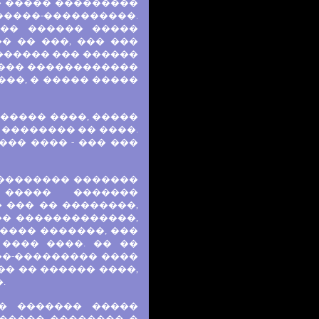
� ����� ���������
��-����������.
��� ������ �����
� �� ���, ��� ���
������ ��� ������
���� ������������
���, � ����� �����
����� ����, �����
 �������� �� ����.
��� ���� - ��� ���
��������� �������
����� �������
 ��� �� ��������,
�� �������������,
���� �������, ���
���� ����. �� ��
��-��������� ����
�� �� ������ ����,
.
� ������� �����
������ �������� �