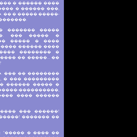
��� � ������ ����
��� � ������ ���,
 �� � ����� �����-
�������.
� ������� �����
�. ��� ����� �
��� ����� � ����
����� ������ ����
���� �������� �
��� �� �����... ��
?
. ��� �� ��������
, � ��� ���������
�� ������ ����� �
�����-����������,
���� ���� ������
���� ��� ������!
�����! ������� ��
 "����� � ���� ��