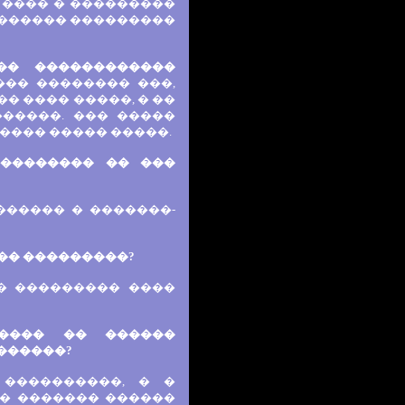
 ���� � ���������
������� ���������
�� ������������
�� �������� ���,
�� ���� �����, � ��
������. ��� �����
���� ����� �����.
��������� �� ���
������ � �������-
�� ���������?
� ��������� ����
����� �� ������
������?
 ����������, � �
� ������� ������