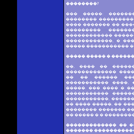
��������?
��� �����: ������
�������� ���������
���� ������� �� ���
��������� ������
������������ ������
������������, � ��
����� ����������� �
����� ����� � ������
��, ���� �� �����
������������� ����
�� �� ������ ���
����������� ����,
�����. ��� ���� � �
����������� ������
�����������, ������
�� ���� �����, �� ��
�������� ������� ��
�� ����� � � �������
������������� �� �
������� ����������