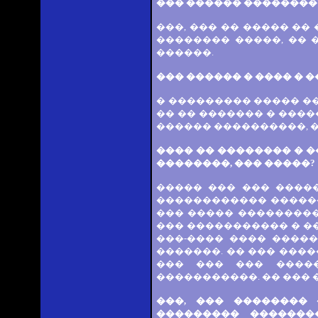
��� ������ ��������
���, ��� �� ����� ��
�������� �����, �� 
������.
��� ������ � ���� � 
� ��������� ����� ��
�� �� ������� � ����
������ ����������, �
���� �� �������� � 
��������, ��� �����?
����� ��� ��� �����
������������ ������
��� ����� ��������
��� ����������� � �
���-���� ���� �����
�������. �� ��� ����
��� ��� ��� ����
�����������. �� ��� 
���, ��� ��������
��������� �������