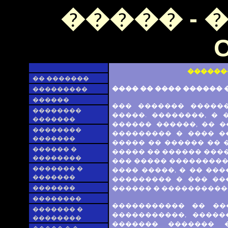
����� - 
O
������
�� �������
���� �� ���� ������ 
���������
������
��� ������� ������
��������
�����. ��������, �
�������
������ ������, �� �
��������
��������� � ���� �
�������
����� �� ������ �� �
������ �
����� �� ������ ����
��������
��� ����� ���������
������� �
���� �����, � �� ���
�������
��������� � ��� ��
�������
������ � �����������
��������
����������� �� ��
������� �
�����������, �����
��������
������� ������� 