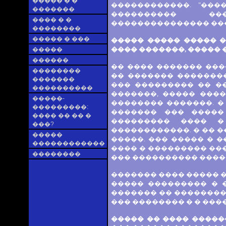
����� � �
������������. "���
�������
���������� ��
���� � �
��������������� ��
��������
����� � ���
����� ����� ����� �
���� �������, �����
�����
������
�� ���� ������� ���
��������
�� ������� ��������
�������
��� ��������� �� �
����������
�������, ����� ���
�����-
�������� �������. �
���������:
������� ��� �����
���� �� �� �
��������� ���� �
���?
������������. � �� 
�����
�����. ��� ����� � 
������������
���� � ��������� ��
��������
��� ���������� ����
������� ���� ����� 
����� ��������� � �
������� �� ��������
��� �������� � � ���
����� �� ���� �����