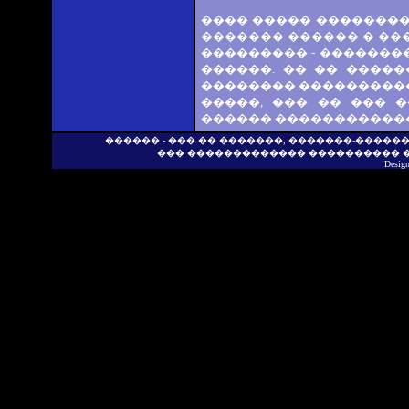
���� ����� ��������
������� ������ � ��
��������� - ��������
������. �� �� ����
�������� ����������
�����, ��� �� ��� 
������ ������������
������ - ��� �� �������, �������-�����
��� ������������� ���������� 
Desig