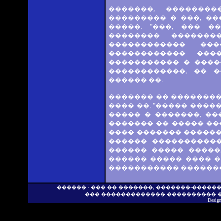
�������, �������
��������� � ���, �
�����. "���, ��� 
�������� �������
������������ ��
������������ ���
����������� � ����
������������, �� 
������ ��.
������� �� ��������
���� ��. "����� ����
����� � �������, ��
������� �� ����� ��
���� ������� ������
������ �����������
������ ����� �����
������ ����� ���� �
����������� �������
������ - ��� �� �������, �������-�����
��� ������������� ���������� 
Desig