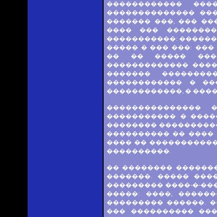
������������ ���
�������������� ���
������� ���, ��� �
���� ��� ��������
�����������: ������ 
����� � ��� ���: ��
�� �� ����� ���
������������� ����
������� ��������
������������ � ��
������������, � ����
��������������� 
����������� � ����
�������� ����������
���������� �� ����
���� �� �����������
����������.
�� �������� ������
�������. ����� ���
��������� ����-�-��
�����: ����, �����
��������� ������. �
��� ���������� ���