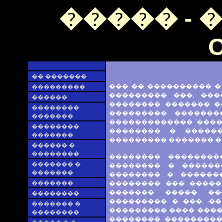
����� - 
O
�� �������
��� �� ���������� �
���������
��������� ���, ���
������
�������� ������� �
��������
��������� �������
�������
������������� "�����
��������
�������� � �����
�������
��������� ������� �
������ �
��������
�������� ��������
������� �
�������� � ������
�������
�������� � ������
�������
�������� ��� �����
������� ����� ��
��������
��������� � ���, �
������� �
��������� ���� ����
��������
�������� ���������