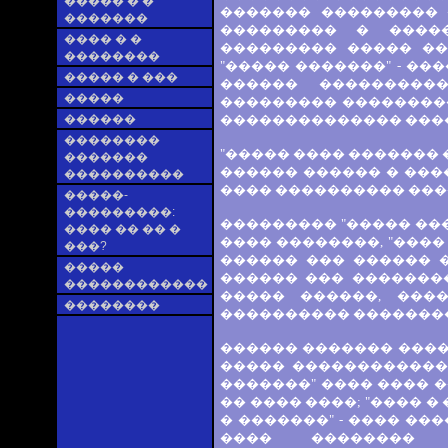
����� � �
������� ���������
�������
��������� � ����
���� � �
��������� ����� ��
��������
"����� �������" - �
����� � ���
������ ����������
�����
��������� ���������
������
�������������� ���� 
��������
"����� ���� ������� 
�������
������ ������ � ����
����������
���� ���������� ���
�����-
���������:
��������� "����� ��
���� �� �� �
���� ��������, "����
���?
������ ��� ������ 
�����
������ ��� �������
������������
����� ������, ���
��������
���������� �������
������ ������� ����
����� ������������ 
�������" ���� ���� �
�� ���� ����; "���� �
� �������" - ���� �
���� �������� 