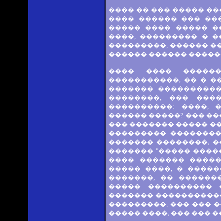
���� �� ��� ����� �
���� ������ ��� ��
����� ���� ����� �
����, ��������� � 
���������, ������ �
������ ������ �����
���� ���� �����
�����������, �� � 
������� ����������
��������, ��� ���
����������: ����, 
������ �����? ��� �
��� ������� ����� ��
��������� �������� 
������� ��������, �
������� "����� ����
���� ������� �����
����� ����, � �����
�������, �� ������
����� ���������� 
������� �����������
���������, ��� ��� 
����� ����, ��� ��� 