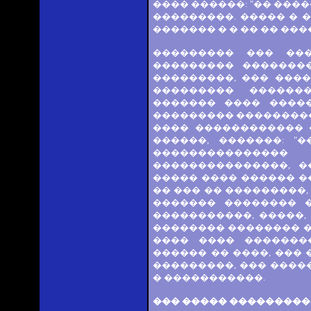
���� ������: "�� ���
���������. ����� � �
������� � � �� �� ���
��������� ��� ��
��������� �������
���������, ��� ���
��������� ������
������� ���� ����
��������� ���������
���� ������������ 
������, �������: "
�������������
���������������, �
����� ���� ������ �
�� ��� �� ���������,
������� �������� �
�����������, �����,
�������� �������� ��
���� ���� �������
������ �� ����, ��� 
���������, ��� ����
� �����������.
��� ����� ���������