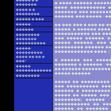
����� � �
� ���� ������ ������
�������
���� ����������� �
���� � �
�������. ��� �������
��������
������, ��� �����, - 
����� � ���
�����
�� ��� ��� � ��� �� 
�����. � ������ ���
������
����������� ��� ���
��������
��� ����� ������. �
�������
����� ������, ��� 
����������
��������� ������ ��
�����-
������������ ����. (...
���������:
���� �� �� �
� ������ ��� �����
���?
������� � ������ - 
�����
�� ������ ���������
������������
����� ������.
��������
����� �� ��������� 
��� ����������, ���
������ � ��������� 
����� �� �����, ���
��������), ������ 
����������� �� ��
������, �� ������� 