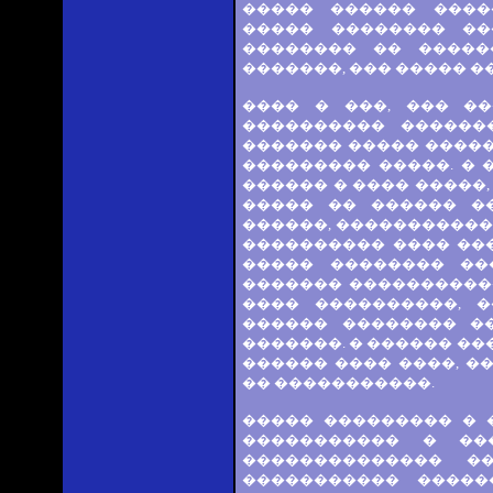
����� ������ ����
����� �������� ��
�������� �� ������
�������, ��� ����� ��
���� � ���, ��� �
���������� ������
������� ����� �����
��������� �����. � 
������ � ���� �����,
����� �� ������ �
������, ������������
���������� ���� ��
����� �������� ��
������� ����������
���� ����������, 
������ �������� �
�������. � ������ ��
������ ���� ����, �
�� �����������.
����� ��������� � 
����������� � ��
�������������� �
����������� �����