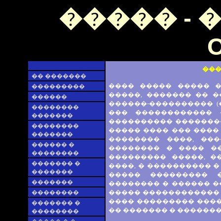
����� - 
O
���
�� �������
���� ����� ����� 
���������
�����, ������� �� �
������
������-���������� (
��������
��� ������������ 
�������
���������� ��������,
��������
����� ���� ��� ����
�������
�������� ����, ��
������ �
�������� � ���� �
��������
��������� �����, �
������� �
����, � ���������� 
�������
����� ��������� 
�������
�������� � ������ �
����� ������������ 
��������
���� ��������� ����
������� �
�� ������� � ������� 
��������