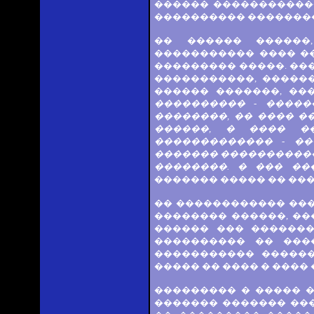
������ �����������
���������� �������
�� ������ ������
����������� ���� ��
��������� �����. ��
�����������, ������
������ �������, ��
���������� - ����
��������, �� ���� �
������, � ���� �
������������� - ��
������� �����������
��������. � ��� ��
������� ����� �� ��
�� ������������ ���
�������� ������, ��
������ ��� �������
���������� �� ���
����������� ������
����� �� ���� � ���� 
��������� � ����� 
������� ������� ��