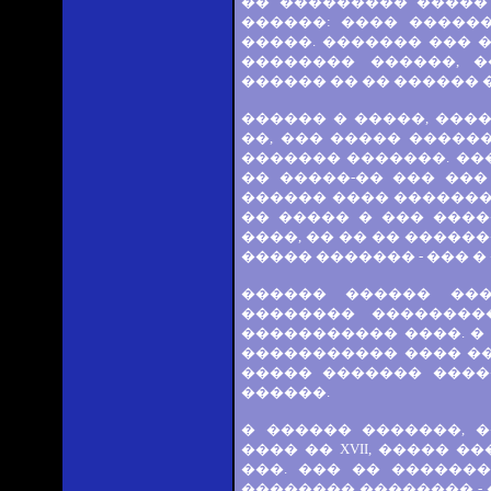
�� ��������� �����
������: ���� ������
�����. ������� ��� 
�������� ������, �
������ �� �� ������ �
������ � �����, ���
��, ��� ����� ������
������� �������. ��
�� �����-�� ��� ���
������ ���� ��������
�� ����� � ��� ���
����, �� �� �� �����
����� ������� - ��� �
������ ������ ���
�������� ��������
����������� ����. �
����������� ���� ��
����� ������� ����
������.
� ������ �������, 
���� �� XVII, �����
���. ��� �� ������
�������� �������� - 