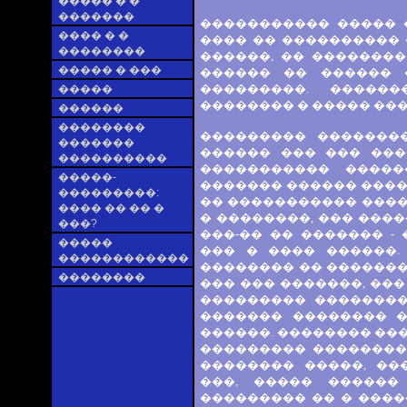
����� � �
�������
����������� ����� 
���� � �
���� �� ���������� 
��������
������, �� ��������
����� � ���
������ �� ������ 
���������. �����
�����
�������� � ����� ��
������
��������
��������� ��������
�������
������ ��� ��� ���
����������
����������� �����
�����-
������� ������ ����
���������:
�� ����������� ����
���� �� �� �
� ��������, ��� ����
���?
���-�� �� ������� -
�����
��� � ���� ������.
������������
�������� �� �������
��������
��� ��� �������, ���
��������� ��������
������� �������� �
������. �������� ���
��������� ���������
�������� �����, ��
���, ����� ������
��������� �� � ����