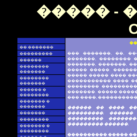
����� - 
O
��
�� �������
��� �������, ��, �
���������
�������, �������� 
������
�������, �������, �
��������
����� �����. �����
�������
����� ����� ���� ��
��������
����������� ���� ��
�������
�������� ���������
������ �
�������. ����� �����
��������
��� ����, ����������
������� �
�������
������ �� ���� ��
�������
���������. ������
��������� ������
��������
��������� ������.
������� �
��������
���������� ����� ��