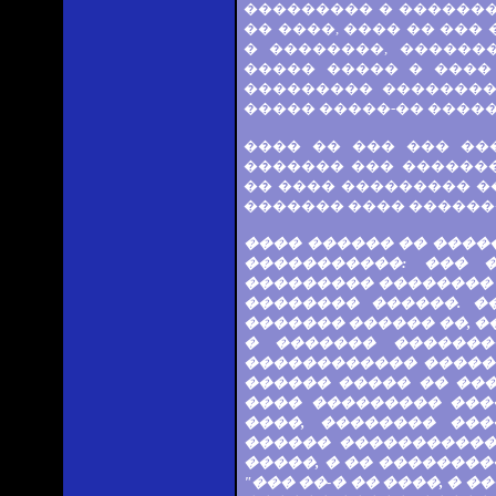
��������� � �������
�� ����, ���� �� ���
� ��������, ������
����� ����� � ����
��������� ��������
����� �����-�� ������
���� �� ��� ��� ��
������� ��� �������
�� ���� ��������� ��
������� ���� ������
���� ������ �� �����
�����������: ��� 
��������� �������� �
�������� ������. �
������� ������ ��, ��
� ������� �������
������������ ����� 
������ ����� �� ���
���� ��������� ���
����, �������� ���
������ �����������
�����, � �� ��������
"��� ��-� �� ����, � 