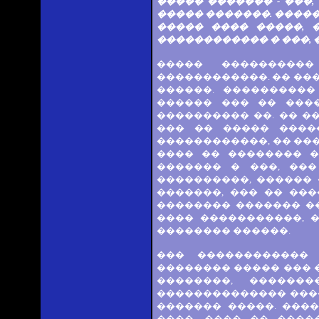
����� ������� - ���,
����� �������. �����
����� ���� �����, 
������������ � ���, �
����� ���������
������������. �� ���
������. ����������
������ ��� �� ���
���������� ��. �� �
��� �� ����� ����
������������, �� ���
���� �� �������� �
������� � ���, ���
����������, ������
�������, ��� �� ���
�������� ������� ��
���� �����������, 
�������� ������.
��� ������������ 
�������� ����� ��� 
��������, ������
�������������� ����
������� �����. ���
����, ���� �� ����