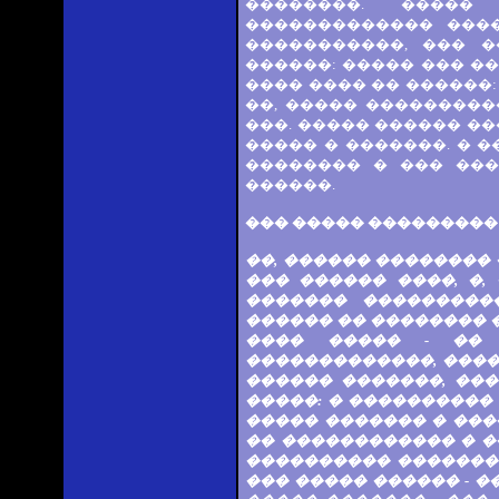
��������. ����� 
������������� ���
�����������, ��� �
������: ����� ��� ��
���� ���� �� ������:
��, ����� ���������
���. ����� ������ ��
����� � �������. � 
�������� � ��� ���
������.
��� ����� ���������
��, ������ �������� 
��� ������ ����, �,
������� ���������
������ �� �������� �
���� ����� - �� 
�������������, ����
������ �������, ���
�����: � ���������� 
����� ������� � ���
�� ������������ � �
���������� �������
��� ����� ������ - �