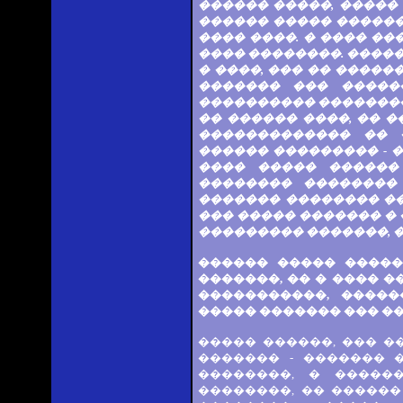
������ �����, ����� 
������ ����� ������
���� ����. � ���� ��
���� ��������. ����
� ����, ��� �� �����
������� ��� �����
���������� ��������
�� ������ ����, �� 
������������� �� 
������ ��������� - �
���� ����� ������
�������� ��������
������� �������� ��
��� ����� ������� �
��������� �������, �
������ ����� �����
�������, �� � ���� �
�����������, ����
����� ������� ��� �
����� ������, ��� 
������� - ������� 
��������, � �����
��������, �� �����