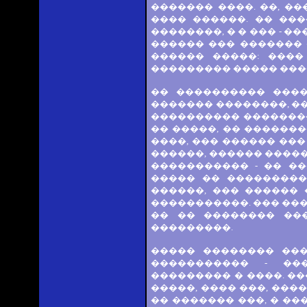
������� ����. ��, �
���� ������. �� ��
��������, � � ��� - 
������ ��� �������
������ �����: ����
��������� ����� ���
�� ���������� ����
������� ��������, ��
���������� �������
�� �����, �� ������
����, ��� ������ ���
������, ������ �����
����������� - �� �
����� �� ���������
������, ��� ������
�����������. ��� ��
�� �� �������� ��
���������.
����� �������� ��
����������� - ��
��������� � ����. �
�����, ���� ���, ���
�� ������� ���, � ��