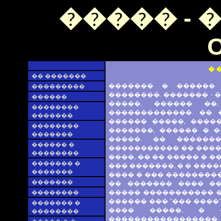
����� - 
O
� 
�� �������
������� � ������
���������
��������. ������� -
������
�����, ������ ��
��������
�������������. �� 
�������
������ �����, ����
��������
�������, ������ � 
�������
�����. �� ������
������ �
����������� �� ����,
��������
����, �� �� ����� � 
������� �
��� �������, � � ����
�������
���� � ��� ���������
�������
�� ������� ���� ��
����� ����������� �
��������
������ ��� "��� ����"
������� �
���� �����, � 
��������
�����������������