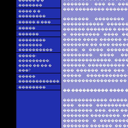
����� � �
������� - ��� ��, �
�������
��� �������� ������ �
���� � �
��������
������� ��������
����� � ���
����������� ������
�����
������ ������� � ��
������
� �������� ���� �
����� ���� ������ ��
��������
������� �� ��� ����
�������
����, � ���� �����
����������
��������. ���� �
�����-
�������������, ����
���������:
������, ���������� �
���� �� �� �
��� ������ ��� ���.
���?
����� ����������
�����
��������������� �� �
������������
��������
�� ���������� ���� 
������������ ����� 
��� ���� ��������
��������. ���, ��� ��
������� ��������. �
������� � �������
������� ������: �� 