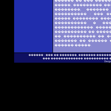
������ �� ��� �����
�����, ��������� ��
��������, ������
���������� - ��� �
����� �������� ����
���������� � ��
������������. �����
���������� �� �����
�� ���������� �� �
������� �� ������ 
������ �����.
������ - ��� �� �������, �������-�����
��� ������������� ���������� 
Desig