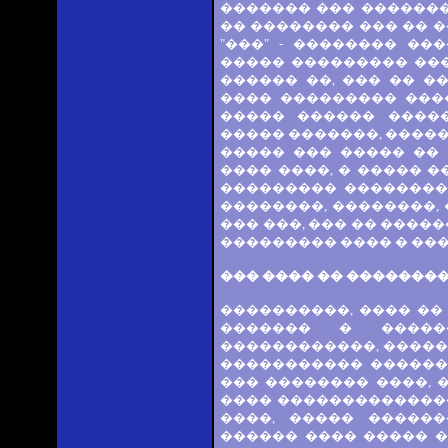
������� ��� �������
�� �������� ��� �� 
"���" - �������� ��
����� ��������� ��
������ ��, ��� �� �
���� ��������� ����
����� ������ ����
����� �������, ����
����� ��� ����� �� 
���� ����, � ����� �
��������� �������� 
��������, ��������, 
��� ���, ��� �� �����
��������� ���� � ���
��� ���� �� �������
����������, ���� ��
������� � �����
������������, �����
����������� ������
��� �������� ����, 
���� ��������������
����, ����� �����
������ ���� ����� �