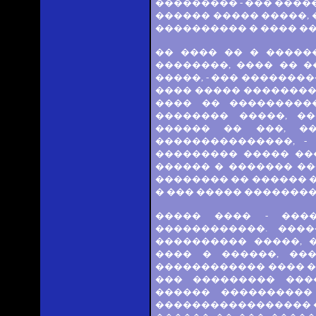
��������� - ��� ���
������ ����� �����, 
���������� � ���� �
�� ���� �� � �����
��������, ���� �� �
�����, - ��� �������
���� ����� ��������
���� �� ���������
�������� �����, �
������ �� ���, �
���������������, -
��������� ����� ��
������ � ������� ��
�������� �� ������ �
� ��� ����� �������� 
����� ���� - ���
������������. ���
���������� �����, 
���� � ������, ��
������������ ���� ��
��� ��������� ���
������ ����������
����������������� �