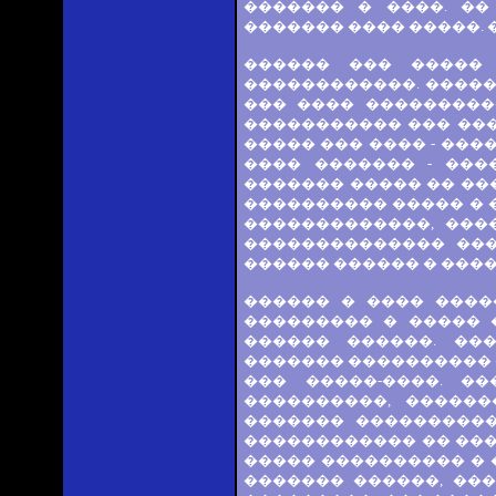
������� � ����. �
������� ���� �����. 
������ ��� ����� 
������������. �����
��� ���� ���������
����������� ��� ���
����� ��� ���� - ���
���� ������� - ���
������� ����� �� ���
���������� ����� � 
�������������, ���
�������������� ���
������ ������ � ����
������ � ���� ����
��������� � ����� 
������ ������. ��
������� ���������� �
��� �����-����. �
����������, ������
������� ����������
������������ �� ����
����� ���������� � 
������� ������, ���