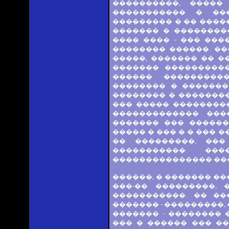
����������, �����
����������� � ���
��������� � �� �����
������� � ��������
���� ���� - ��� ���
�������� ������. �
�����, ������� �� �
������� ����������
������ ���������
�������� � �������
�������� � ���������
��� ����� ���������
������������� ���
������� ��� ������
����� � ��� � � ��� 
�� ���������, ��
����������� ���
��������������� ���
������, � ������� �
���-�� ���������, 
�����������. �� �
������� - ���������,
������� - �������� 
��� � ������ ��� �