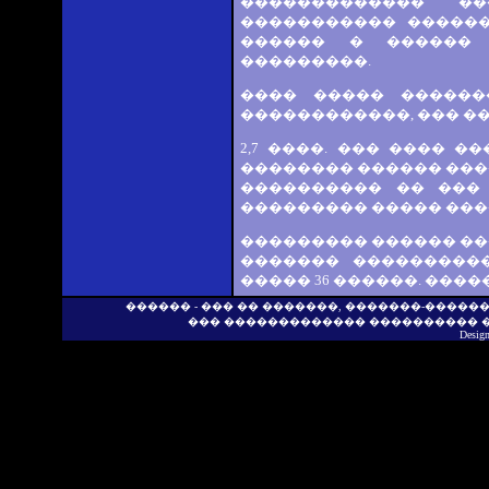
������������� �
����������� ������
������ � ������ 
���������.
���� ����� ������
������������, ��� ��
2,7 ����. ��� ���� 
�������� ������ ���
���������� �� ���
��������� ����� ���
��������� ������ ��
������� ���������
����� 36 ������. ���
������ - ��� �� �������, �������-�����
��� ������������� ���������� 
Desig