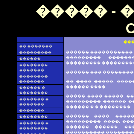
����� - 
O
��
�� �������
������ ����������� �
���������
��������� ������
������
��������� ���������
��������
�������
������ ��� ��������
��������
�� ���� �����, ����
�������
������ ����.
������ �
��������
����� ���� �����, �
������� �
��������� ������ ��
�������
������ � � ��������.
�������
������ ����, ����
��������
��������� ����, ��
������� �
������ ������, �
��������
���������� ��������