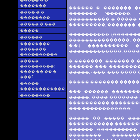
����� � �
�������
������ � ������� �
���� � �
������� (������, 
��������
���������� � ����� 
����� � ���
���������, �������, 
�����
���������� (�������
������
���������������, �
��������
�.�.) ����������
�������
�������������, ����
����������
� �������, ������ �
�����-
���������:
������ ��� ��������
���� �� �� �
�����, - ���, ��� ���� �
���?
����� ������� �������
�����
������������
��� ������ ������
��������
�����. ���� �������
���������� ��������
��� ������������.
����� �� ����� ���
����������� �������
������ ���������� 
��������. �����