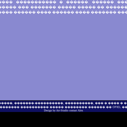
���� ����������� � ������. ������ ��
���� ��� ������� ����� ����� �� �������
��� ������ ���� ������ ���� ������� ����
������, �������-����������, ����������, ��� � ���� �
������� ���������� ����� �������� ������ ��
OFIEL
��
Design by
Art-Studio
contact
Alex