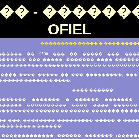
�� - �������
OFIEL
��������� ����� � ���� ����
������ �� 9500 ��� �� ����� ���. ��
������ ��� �����. ������� ���� ��������
���� ������� ��������� ����� � ��������
����� ���� ����� �� ��� ���������, ��
 ����� ������ � ����.
���� ������
������� ������� � ������ �������
������ ���������� ����. ���� ������
�������� ������ �� �����, ������� �� ��
�� ���, �������� ��������� ����� � ���
��� ���� � ������.
 ������������� ������ ������� (������