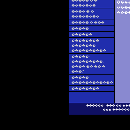
����� � �
���
�������
����
���� � �
����
��������
����� � ���
�����
������
��������
�������
����������
�����-
���������:
���� �� �� �
���?
�����
������������
��������
������ - ��� �� �
��� ������