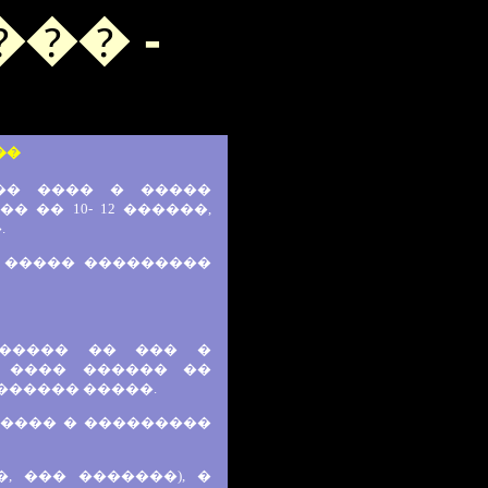
�� -
��
��� ���� � �����
 �� 10- 12 ������,
.
� ����� ���������
 ����� �� ��� �
 ���� ������ ��
������ �����.
����� � ���������
, ��� �������), �