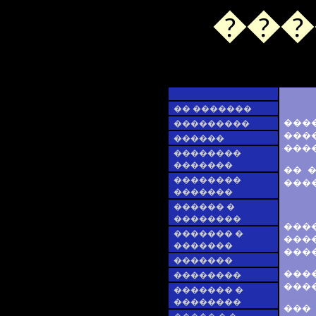
���
�� �������
���
���������
����
������
���
��������
�������
�� 
��������
����
�������
������ �
��������
���
������� �
���
�������
����
�������
���
��������
����
������� �
��������
���