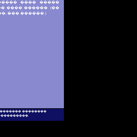
����� ���� �����
 ���� ������. (��
, ��� ������.)
 �������� ��������
���������.