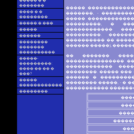
����� � �
�������
����� ������������
���� � �
�������, - �������
��������
����� ������������
����� � ���
���������, � ��
������������ ���
�����
���������. ������
������
���������� �� ����
��������
������ �����), �����
�������
����������
�� ������� ����
�����-
��������������� ��
���������:
������������ ���
���� �� �� �
��������. ����� ���
���?
������ � ��������
�����
�������� �����, - �
������������
����������� �������
��������
���
���
���
�����
��