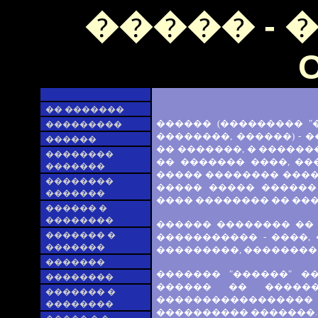
����� - 
O
�� �������
������ (��������� "�
���������
��������, ������) -
������
�� �������, � ������
��������
�� ������� ����, �
�������
����� �������� ����
��������
����� ����� ������
�������
���� �������� �� ��
������ �
��������
������ �������� �� 
������� �
����������� - ����, 
�������
���������, ��������,
�������
������� "������" �
��������
������ �� ������
������� �
�����������������
��������
���������� �������.