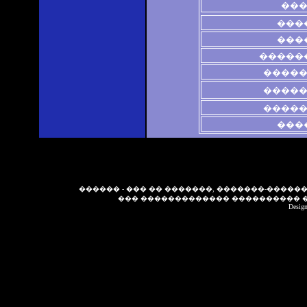
��
���
���
�����
����
����
����
���
������ - ��� �� �������, �������-�����
��� ������������� ���������� 
Desig