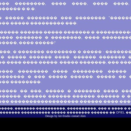
��� ��������, ���� ����, ���� ����,
����� � �.�.
� ����� �������� ��� �������� "������
��� ����� ��������� ���.
 ����� ������ ����� ������� � ���������
���� ������� � ��������, ���� �������
����, ���� �����?
���, � ������� �������� � ����� - �������
 � ����� ������ ����. ������ ������� 
� ���� ���� �����. ����� �������, ��� ���
���� �������� ���� �������� ����� 
������� � ��� ����� ������. ����� �� 
��� ��������.
����� �� ���, ����� � ������� ���� ��
�����. ������ ������ ������ ������ � ��
��� ������������������ ������ ���� ����
������, �������-����������, ����������, ��� � ���� �
������� ���������� ����� �������� ������ ��
OFIEL
��
Design by
Art-Studio
contact
Alex