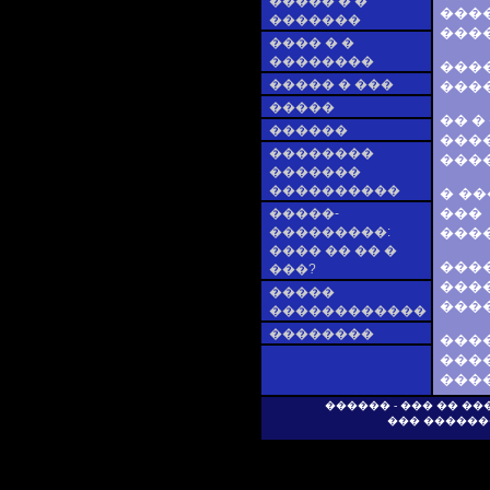
����� � �
���
�������
����
���� � �
��������
���
����� � ���
���
�����
�� �
������
���
��������
����
�������
����������
� ��
���
�����-
���������:
����
���� �� �� �
���
���?
���
�����
���
������������
��������
���
����
���
������ - ��� �� �
��� ������