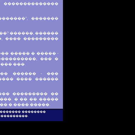
 ��������������
������", �������
��? ������, ������
�, ���� ���������
�� ����� � ����� -
����������, ��� �
��� ���.
�� ������ - ���
���� ���� ������
��� ��������� ��
��. � �� �� �����
� � ���� �����.
 �������� ��������
���������.