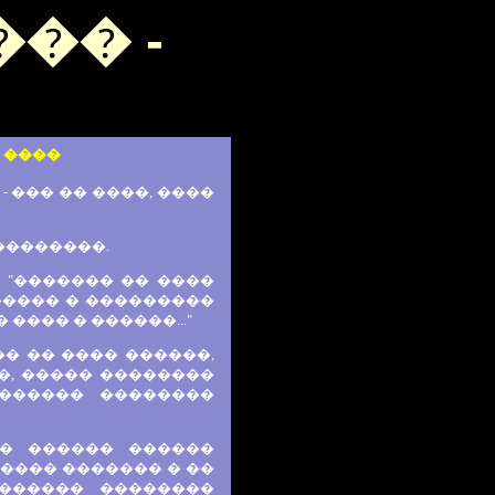
�� -
 ����
��� �� ����, ����
��������.
 "������� �� ����
����� � ���������
���� � ������..."
�� �� ���� ������,
�, ����� ��������
������ ��������
� ������ ������
���� ������� � ��
������ ��������