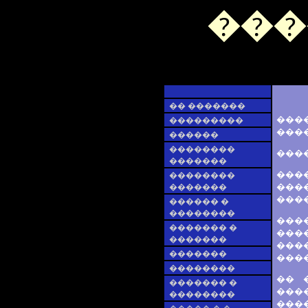
���
�� �������
����
���������
����
������
��������
���
�������
����
��������
����
�������
����
������ �
��������
����
������� �
���
�������
���
�������
���
��������
�� 
������� �
����
��������
���