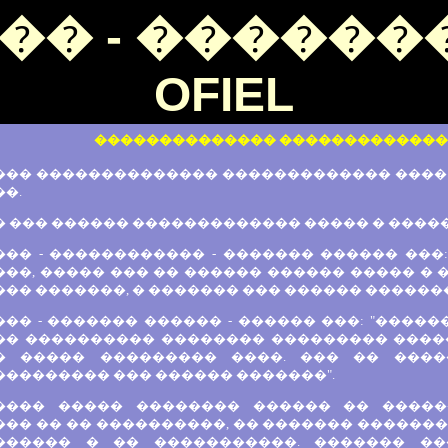
�� - �������
OFIEL
�������������� �������������
�� �������������� ������������� ���� - 
�.
� ��� ������ ������������� ����� � ����
�� - ������������ - ������� ������ ���:
��, ����� ��� �� ������ ������ ����� � 
�� �������, � ������� ��� ������ ������� 
�� - ������� ������ - ������ ���: "�����
�� ���������� �������� ��������� ����
� ����� ��������� ����. ��� �� ����
��������� ��� ������ �������".
���� ����� �������� ������ �� �����
�� �� �� ����������, �� ������� �������
������ � �� �����������. ������� ��