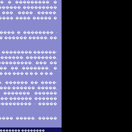
�� � ��������� �
�������. ���������
 ��� ���� �����.
���� ���� ����� �
���� � �������� -
� ������ �����, ��
. �������� ������-
������, ��������,
���������, ��� ��
��� �� �������; �
 ��� � �.�. � �.�.
, ������ �� ����-
���-������ �����,
 ������� ������
���-������ ������
��������� - �����
���� �����, �����
 �������� ��������