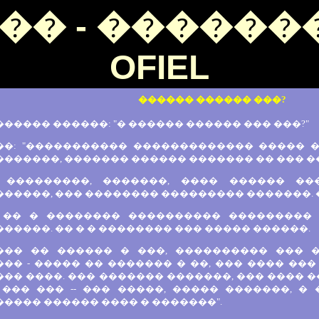
�� - �������
OFIEL
������ ������ ���?
����� ������: "� ������ ������ ��� ���?"
��: "����������� ������������� ����� 
������, ������� ������ ������� �� ��� �
 ���������, �������, ���� ������ ��
�����, ��� �������� ��������� �������. 
 �� � �������� ���������� ���������
�����. �� � � �������� ��� ����� ������.
��� �� ������ � ���, ���������� ��� �
�� - ����� �� ������� � ��, ��� ���� ��
�� ����. ��� ������� �������, ��� ���� �
 ��� ��� -- ��� �����, ����� �������, �
���� ������ ���� � �������".