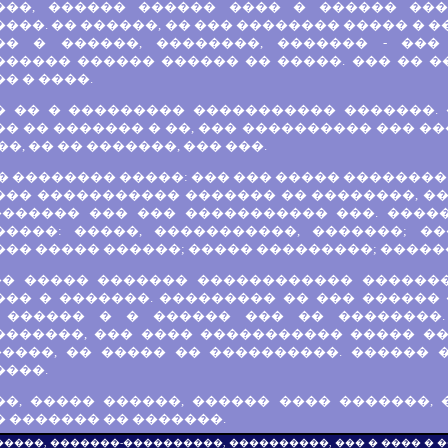
���, ������ ������ ���� � ������ ��
���. �� ������, �� ��� �������� ����� � 
�� � ������, ��������, ������� - ���
������ ������ ������ �� �����. ��� �� �
� � ����.
� �� � ��������� ����������� �������. 
� �� ������� � ��, ��� ���������� ��� ��
��, �� �� �������, ��� ���.
� �������� �����: ��� ��� ����� ��������
��� ����������� ������� �� ��������, ��
������� ��� ��� ����������� ���. ����
�����: �����, �����������, �������; �
�� ����� ������; ����� ���������; ������ ��
�� ����� ������� ������������ �������
��� � �������. ��������� �� ��� ������ 
 ������ � � ������ ��� �� ��������.
�������, ��� ���� ����������� ����� �
�����, �� ����� �� ����������. ������ 
����.
��, ����� ������, ������ ���� �������, 
 ������� �� �������.
������, �������-����������, ����������, ��� � ���� �