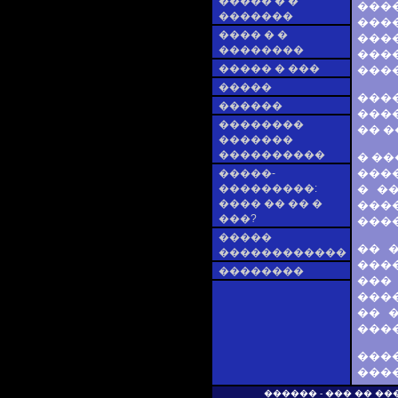
����� � �
���
�������
����
���� � �
���
��������
���
����� � ���
����
�����
���
������
����
��������
�� �
�������
����������
� ��
���
�����-
���������:
� �
���� �� �� �
���
���?
����
�����
�� 
������������
���
��������
���
���
�� 
���
���
����
������ - ��� �� �