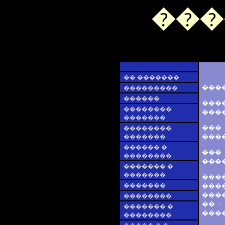
���
�� �������
����
���������
������
���
��������
����
�������
���
��������
����
�������
������ �
���
��������
����
������� �
�������
���
�������
����
����
��������
�� -
������� �
����
��������