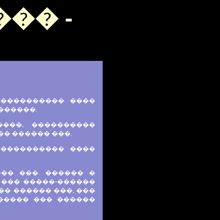
�� -
�����������. ����
������.
����, ����������
�� ������ ���.
 ���������� ����
�� ���. ������ �
� ��� �����-������
�� ������ ���, ���
 ����� ��� ������