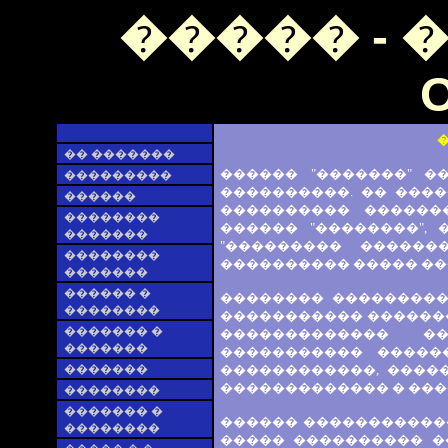
����� - 
O
�� �������
������ "�������" 
���������
����������. �� ����
������
���������� �������
��������
������ "��������",
�������
"��������� ������
��������
���������� ����� ��
�������
������ �
�������� ���������
��������
����������� ������
������� �
������������� �
�������
����������� �����
�������
������������, ����
������������� � ����
��������
������� �
������ ������������
��������
����� ���������� �