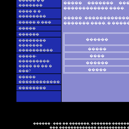
����� � �
����� ������� ���
�������
������������ ����.
���� � �
��������
����� ������������
����� � ���
������� ����, � ����
�����
������
������
��������
�������
�����
����������
����
�����-
���������:
������
���� �� �� �
�����
���?
�����
������������
��������
������ - ��� �� �������, �������-�����
��� ������������� ���������� 