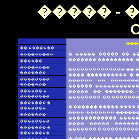
����� - 
O
���
�� �������
� ����� ����� �� �
���������
������� ���������, �
������
��������
�������������� �� �
�������
���� ���������� � �
��������
������ �� �������
�������
������ �����������
������ �
�����, �� �������,
��������
��������, �� �������, 
������� �
� ������ ����� ���� 
�������
���� ������� ������
�������
������������ �����
��������
���� ����� ������
������� �
������� � ���������,
��������
� ��� ������ ����� 