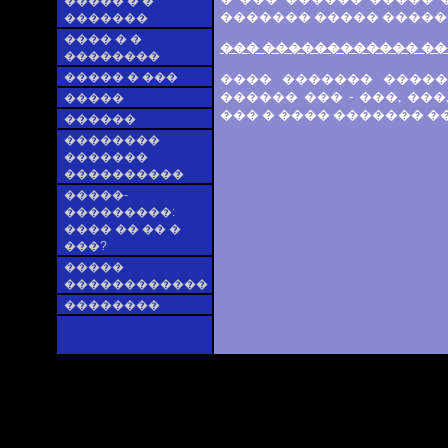
����� � �
������� ����� �����
�������
���� � �
��� ������������ ��
��������
����� � ���
���� ������� �����
������ ��� - ���, ��
�����
��� � ���� ������� �
������
��������
�������
����������
�����-
���������:
���� �� �� �
���?
�����
������������
��������