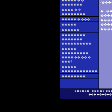
����� � �
(���
�������
���� � �
� �
��������
����
����� � ���
���
���
�����
���
������
��������
�������
����������
�����-
���������:
���� �� �� �
���?
�����
������������
��������
������ - ��� �� �
��� ������