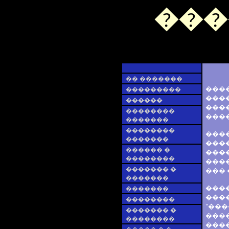
���
�� �������
���
���������
���
������
����
��������
���
�������
��������
���
�������
���
������ �
���
��������
����
������� �
���
�������
���
�������
���
��������
"��
������� �
����
��������
���