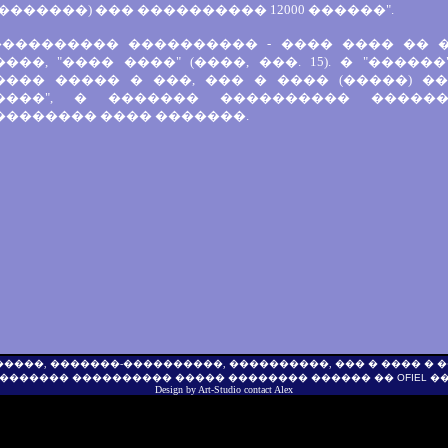
�������) ��� ���������� 12000 ������".
���������� ���������� - ���� ���� �� 
���, "���� ����" (����, ���. 15). � "������"
���� ����� � ���, ��� � ���� (�����) �
����", � ������� ���������� ������
�������� ���� �������.
������, �������-����������, ����������, ��� � ���� �
������� ���������� ����� �������� ������ ��
OFIEL
��
Design by
Art-Studio
contact
Alex