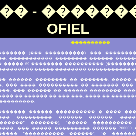
�� - �������
OFIEL
����������
������� (��� ����������), ��� �������� 
��, ����������� �������� ������ �����
 ����� 60 �������� ���������� (�������� 2
��������� ����� �������� ����������� �
�� ������ �������� �� �������, ����� 
�, ��� ���� ���������� �� ������� ���
���, ��� ������ �� ������ �������� ���
��� �� ������ �� ��� ���, ���� �� ������
 ���������.
������� ������ ���������� � ���� ���
��� ��������� ������ ������, ����
�������" �������), "����� ���������
���, ��� ����� ��������� ������ 200000 
����� "���������� ������", "� �����