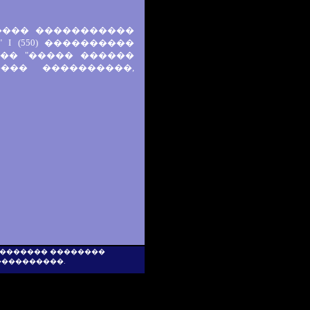
���� �����������
 I (550) ����������
��� "����� ������
��� ����������,
 �������� ��������
���������.