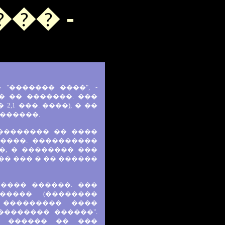
�� -
"������� ����", -
� �� �������. ���
,1 ���. ����), � ��
������.
�������� �� ����
 ����. ����������
�, � �������� ���
�� ��� � �� ������
���� ������. ���
����� (��������
� ��������� ����
�������� ������".
� ������ �� ���