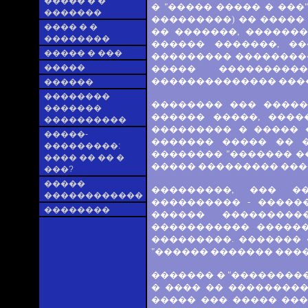
����� � �
� "����� ����� � ���
�������
���������) �� �����
���� � �
�� �������, �������
��������
������ �������, �
����� � ���
��������� ���������
�����
����� ���������
�������������� ���
������
��������
�������� ��� �����
�������
������ �����, ����
����������
��������� � ����� 
�����-
������� ����� �� 
���������:
�������� "������� �
���� �� �� �
����� ��������� ���
���?
�����
���������, ��� �
������������
���������� - �����
��������
������ ��������
����������� �����
���������. ������� 
"������ ������� ����
������� � "��������
� ���� �� ���������
����� ��� ����� ���