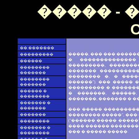
����� - 
O
�� �������
�����, ��� ��� ������
���������
� ��������������
������
���������, ��������
��������
������� ����������
�������
�������� �, � ����
��������
������"). ��� �����
�������
��������� � ������
������ �
� �������, ������,
��������
�������, ������� � �
������� �
�������
��� ����� ���������
�������
�������� �����", ���
("������ ����� �����
��������
���� ������ �������
������� �
��� � ����� �����.
��������