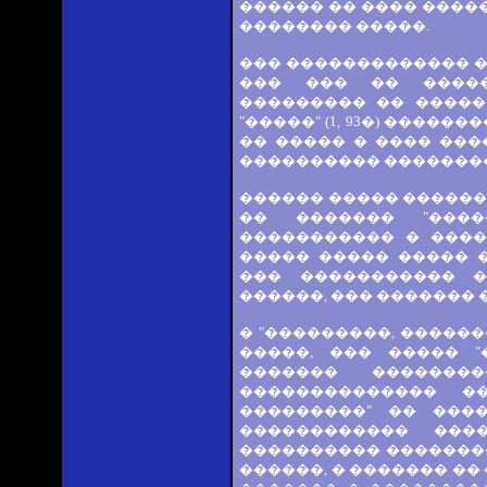
������ �� ���� �����
�������� �����.
��� ������������� ��
��� ��� �� �����
��������� �� �����
"�����" (1, 93�) ����
�� ����� � ���� ���
���������� ���������
������ ����� ������
�� ������� "����
����������� � ����
����� ����� ����� 
��� ����������� �
������, ��� ������� �
� "���������, �������
�����, ��� ����� 
������� �������
�������������� �
���������" �� ���
������������ ���
���������� �������
������, � ������� ��