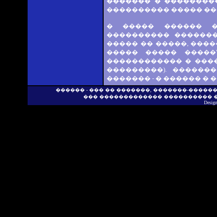
������� � ���������,
���������� ����� ���
� ����� ������ �
���������� �������
����� �� �����, ���
����� ����� �����
������������ � ����
���������). ������
������� - � ������ � 
������ - ��� �� �������, �������-�����
��� ������������� ���������� 
Desig